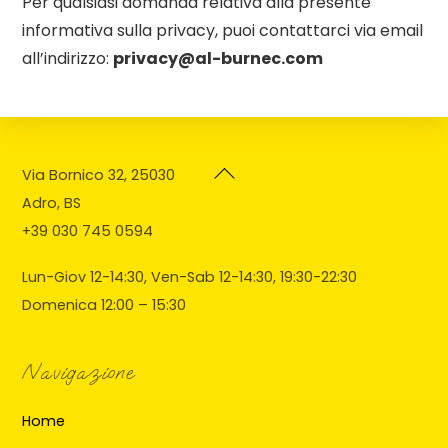
Per qualsiasi domanda relativa alla presente
informativa sulla privacy, puoi contattarci via email
all’indirizzo:
privacy@al-burnec.com
Back
Via Bornico 32, 25030
To
Adro, BS
Top
+39 030 745 0594
Lun-Giov 12-14:30, Ven-Sab 12-14:30, 19:30-22:30
Domenica 12:00 – 15:30
Navigazione
Home