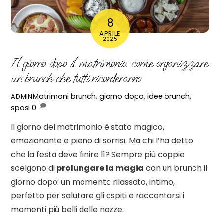
8
APRILE
2025
Il giorno dopo il matrimonio: come organizzare
un brunch che tutti ricorderanno
Matrimoni
brunch
,
giorno dopo
,
idee brunch
,
ADMIN
sposi
0
Il giorno del matrimonio è stato magico,
emozionante e pieno di sorrisi. Ma chi l’ha detto
che la festa deve finire lì? Sempre più coppie
scelgono di
prolungare la magia
con un brunch il
giorno dopo: un momento rilassato, intimo,
perfetto per salutare gli ospiti e raccontarsi i
momenti più belli delle nozze.